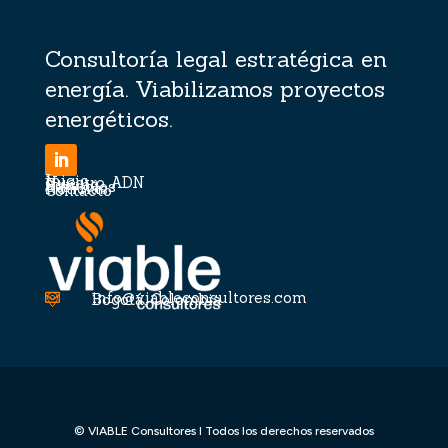
Consultoría legal estratégica en
energía. Viabilizamos proyectos
energéticos.
Inicio
Nuestro ADN
Equipo
Servicios
Noticias
Contacto
info@viableconsultores.com

Bogotá, Colombia

© VIABLE Consultores I Todos los derechos reservados