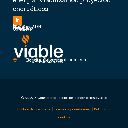
energía. Viabilizamos proyectos
energéticos.
Inicio
Nuestro ADN
Equipo
Servicios
Noticias
Contacto
info@viableconsultores.com

Bogotá, Colombia

© VIABLE Consultores I Todos los derechos reservados
Política de privacidad
|
Términos y condiciones
|
Política de
cookies