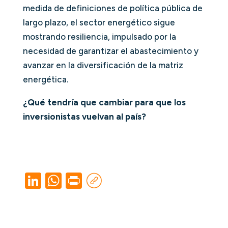
medida de definiciones de política pública de
largo plazo, el sector energético sigue
mostrando resiliencia, impulsado por la
necesidad de garantizar el abastecimiento y
avanzar en la diversificación de la matriz
energética.
¿Qué tendría que cambiar para que los
inversionistas vuelvan al país?
Li
W
Pr
n
h
in
k
at
t