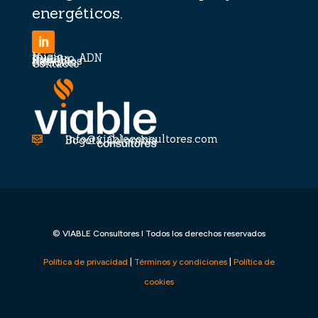
energéticos.
Inicio
Nuestro ADN
Equipo
Servicios
Noticias
Contacto
info@viableconsultores.com

Bogotá, Colombia

© VIABLE Consultores I Todos los derechos reservados
Política de privacidad
|
Términos y condiciones
|
Política de
cookies