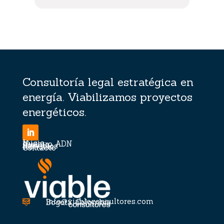
Consultoría legal estratégica en
energía. Viabilizamos proyectos
energéticos.
Inicio
Nuestro ADN
Equipo
Servicios
Noticias
Contacto
info@viableconsultores.com

Bogotá, Colombia
