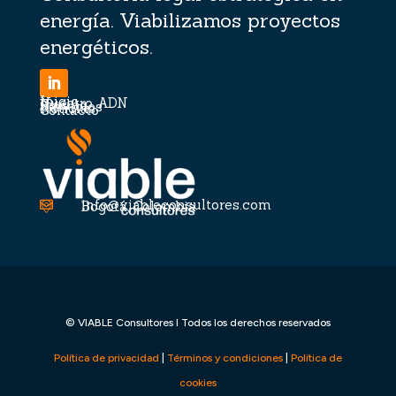
energía. Viabilizamos proyectos
energéticos.
Inicio
Nuestro ADN
Equipo
Servicios
Noticias
Contacto
info@viableconsultores.com

Bogotá, Colombia

© VIABLE Consultores I Todos los derechos reservados
Política de privacidad
|
Términos y condiciones
|
Política de
cookies