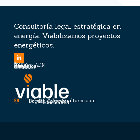
Consultoría legal estratégica en
energía. Viabilizamos proyectos
energéticos.
Inicio
Nuestro ADN
Equipo
Servicios
Noticias
Contacto
info@viableconsultores.com

Bogotá, Colombia
